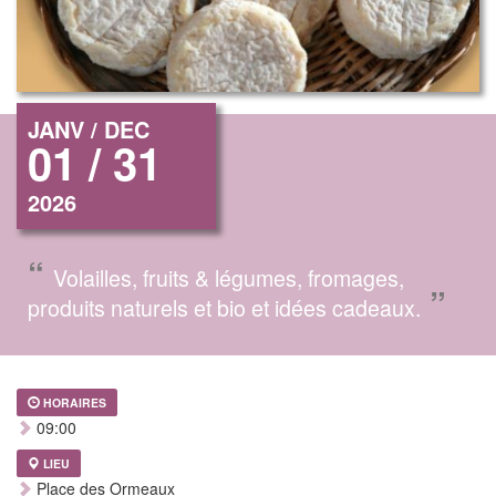
JANV / DEC
01 / 31
2026
“
Volailles, fruits & légumes, fromages,
”
produits naturels et bio et idées cadeaux.
HORAIRES
09:00
LIEU
Place des Ormeaux