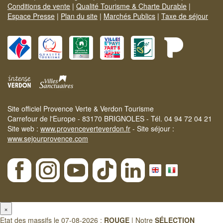
Conditions de vente
|
Qualité Tourisme & Charte Durable
|
Espace Presse
|
Plan du site
|
Marchés Publics
|
Taxe de séjour
Site officiel Provence Verte & Verdon Tourisme
Carrefour de l'Europe - 83170 BRIGNOLES - Tél. 04 94 72 04 21
Site web :
www.provenceverteverdon.fr
- Site séjour :
www.sejourprovence.com
×
Etat des massifs le 07-08-2026 :
ROUGE
| Notre
SÉLECTION