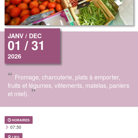
JANV / DEC
01 / 31
2026
“
Fromage, charcuterie, plats à emporter,
fruits et légumes, vêtements, matelas, paniers
”
et miel).
HORAIRES
07:30
LIEU