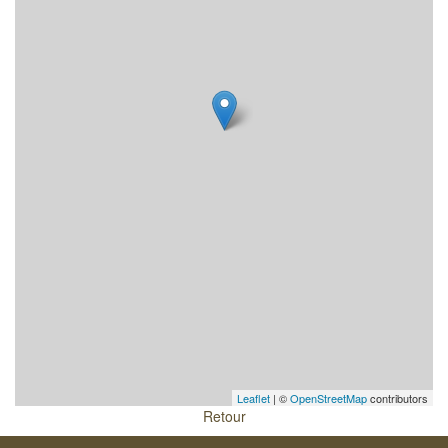
Leaflet
| ©
OpenStreetMap
contributors
Retour