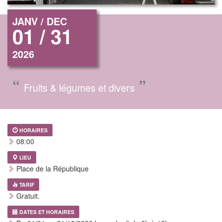
JANV / DEC
01 / 31
2026
“
”
Fruits & légumes et divers
HORAIRES
08:00
LIEU
Place de la République
TARIF
Gratuit.
DATES ET HORAIRES