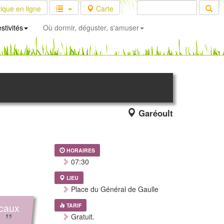
ique en ligne
Carte
stivités
Où dormir, déguster, s'amuser
Garéoult
HORAIRES
07:30
LIEU
Place du Général de Gaulle
ocaux
TARIF
”
Gratuit.
.