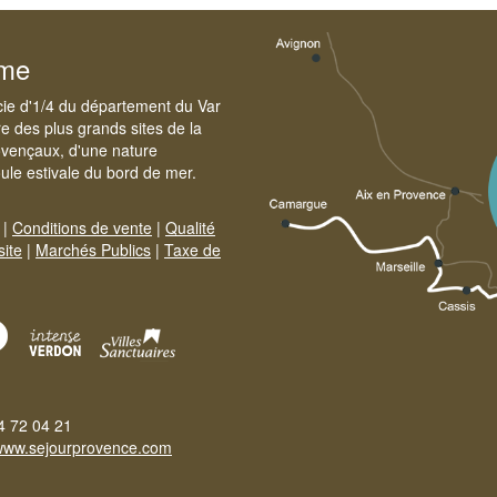
sme
cie d'1/4 du département du Var
e des plus grands sites de la
ovençaux, d'une nature
foule estivale du bord de mer.
|
Conditions de vente
|
Qualité
site
|
Marchés Publics
|
Taxe de
4 72 04 21
www.sejourprovence.com