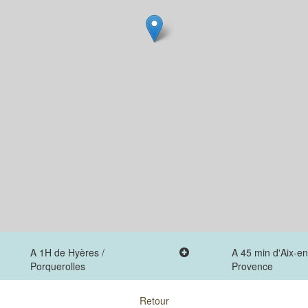
A 1H de Hyères /
A 45 min d'Aix-en
Porquerolles
Provence
Retour