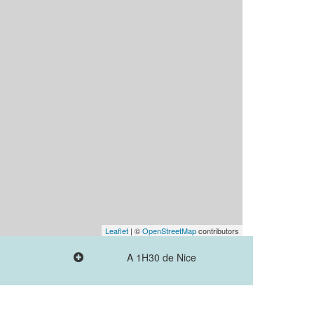
Leaflet
| ©
OpenStreetMap
contributors
A 1H30 de Nice