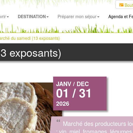
Bout
rir
DESTINATION
Préparer mon séjour
Agenda
et Fe
rché du samedi (13 exposants)
3 exposants)
JANV / DEC
01 / 31
2026
“
Marché des producteurs l
: vin, miel, fromages, légumes