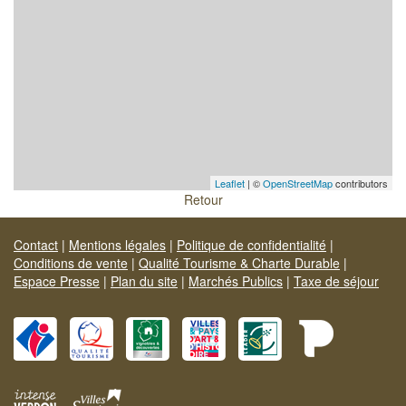
Leaflet
| ©
OpenStreetMap
contributors
Retour
Contact
|
Mentions légales
|
Politique de confidentialité
|
Conditions de vente
|
Qualité Tourisme & Charte Durable
|
Espace Presse
|
Plan du site
|
Marchés Publics
|
Taxe de séjour