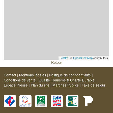
Leaflet
| ©
OpenStreetMap
contributors
Retour
Contact
|
Mentions légales
|
Politique de confidentialité
|
Conditions de vente
|
Qualité Tourisme & Charte Durable
|
Espace Presse
|
Plan du site
|
Marchés Publics
|
Taxe de séjour