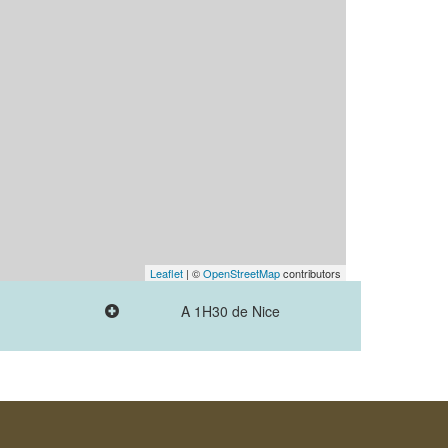
Leaflet
| ©
OpenStreetMap
contributors
A 1H30 de Nice