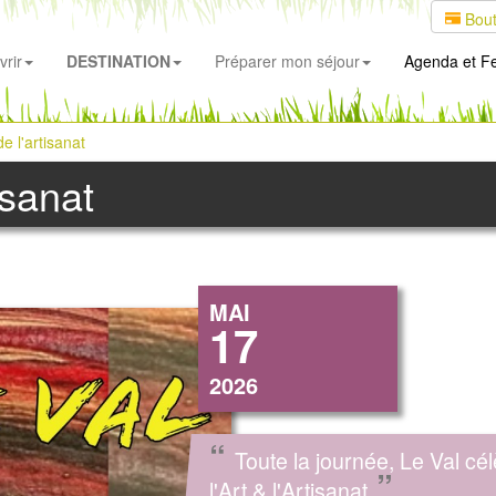
Bout
rir
DESTINATION
Préparer mon séjour
Agenda
et Fe
e l'artisanat
isanat
MAI
17
2026
“
Toute la journée, Le Val cé
”
l'Art & l'Artisanat