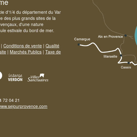
sme
cie d'1/4 du département du Var
e des plus grands sites de la
ovençaux, d'une nature
foule estivale du bord de mer.
|
Conditions de vente
|
Qualité
site
|
Marchés Publics
|
Taxe de
4 72 04 21
www.sejourprovence.com