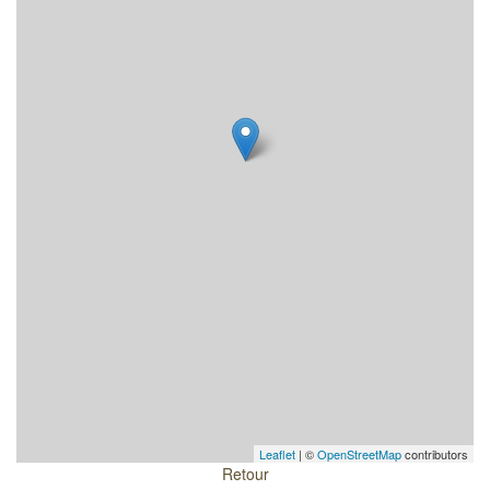
Leaflet
| ©
OpenStreetMap
contributors
Retour