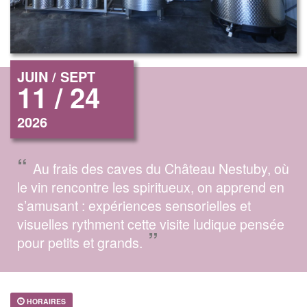
JUIN / SEPT
11 / 24
2026
“
Au frais des caves du Château Nestuby, où
le vin rencontre les spiritueux, on apprend en
s’amusant : expériences sensorielles et
visuelles rythment cette visite ludique pensée
”
pour petits et grands.
HORAIRES