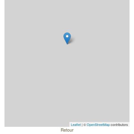
Leaflet
| ©
OpenStreetMap
contributors
Retour