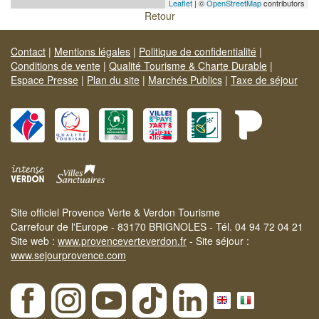
Leaflet
| ©
OpenStreetMap
contributors
Retour
Contact
|
Mentions légales
|
Politique de confidentialité
|
Conditions de vente
|
Qualité Tourisme & Charte Durable
|
Espace Presse
|
Plan du site
|
Marchés Publics
|
Taxe de séjour
Site officiel Provence Verte & Verdon Tourisme
Carrefour de l'Europe - 83170 BRIGNOLES - Tél. 04 94 72 04 21
Site web :
www.provenceverteverdon.fr
- Site séjour :
www.sejourprovence.com