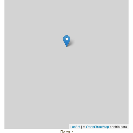
Leaflet
| ©
OpenStreetMap
contributors
Retour