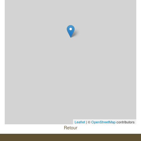
Leaflet
| ©
OpenStreetMap
contributors
Retour