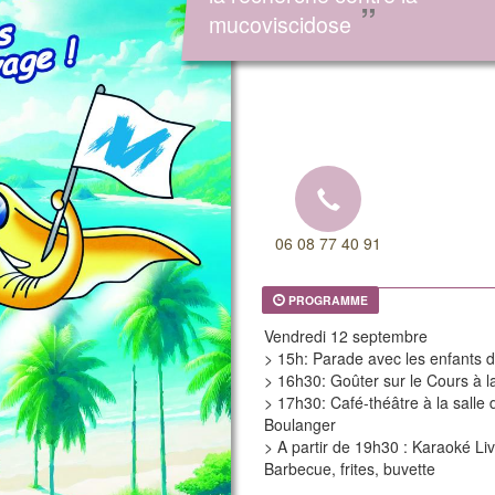
”
mucoviscidose
06 08 77 40 91
PROGRAMME
Vendredi 12 septembre
> 15h: Parade avec les enfants 
> 16h30: Goûter sur le Cours à l
> 17h30: Café-théâtre à la salle 
Boulanger
> A partir de 19h30 : Karaoké Liv
Barbecue, frites, buvette