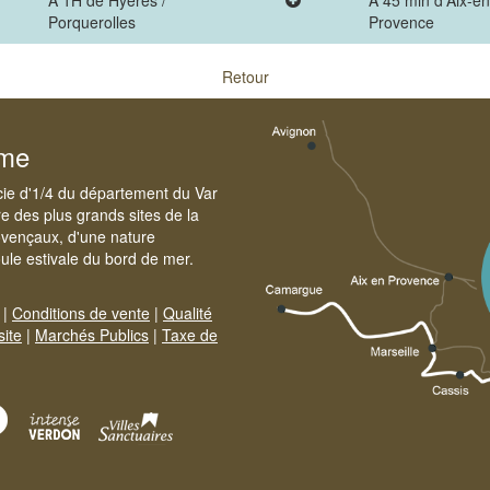
A 1H de Hyères /
A 45 min d'Aix-en
Porquerolles
Provence
Retour
sme
cie d'1/4 du département du Var
e des plus grands sites de la
ovençaux, d'une nature
foule estivale du bord de mer.
|
Conditions de vente
|
Qualité
site
|
Marchés Publics
|
Taxe de