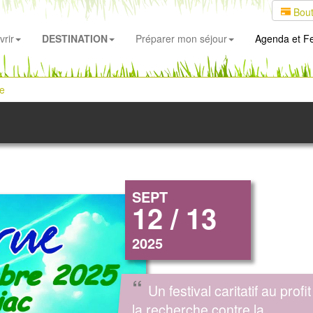
Bout
rir
DESTINATION
Préparer mon séjour
Agenda
et Fe
ue
SEPT
12 / 13
2025
“
Un festival caritatif au profi
la recherche contre la