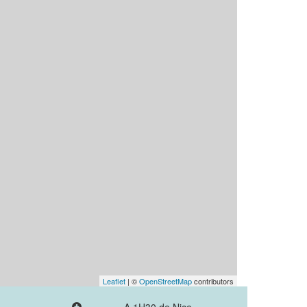
Leaflet
| ©
OpenStreetMap
contributors