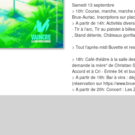
Samedi 13 septembre
> 10h: Course, marche, marche no
Brue-Auriac. Inscriptions sur pl
> A partir de 14h: Activités dive
· Tir à l'arc, Tir au pistolet à b
, Stand détente, Châteaux gonflab
> Tout l'après-midi Buvette et re
> 18h: Café-théâtre à la salle des
demande la mère" de Christian Sc
Accord et à Cri - Entrée 5€ et bu
> A partir de 19h: Bar à vins : dé
(réservation sur https://www.br
> A partir de 20h: Concert : Le