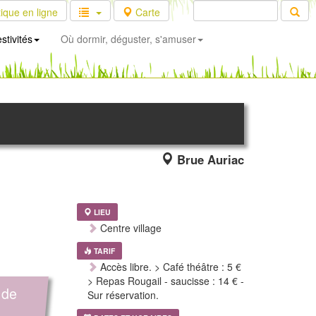
ique en ligne
Carte
stivités
Où dormir, déguster, s'amuser
Brue Auriac
LIEU
Centre village
TARIF
Accès libre. > Café théâtre : 5 €
> Repas Rougail - saucisse : 14 € -
t de
Sur réservation.