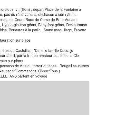
rdique, vtt (6km) : départ Place de la Fontaine à
ace, pas de réservations, et chacun à son rythme
rses sur le Cours Roux de Corse de Brue-Auriac :
illes, Hyppo-glouton géant, Baby-foot géant, Restauration
les, Peintures à la paille,, Stand maquillage, Buvette
stauration sur place
 fêtes du Castellas : "Dans le famille Docu, je
artabelli, par la troupe amateur adulte de la Cie
vette sur place
gustation de vins du terroir et tapas , Rougail saucisses
ue-auriac.fr/Commandes.XB/s0c/Tous )
s ZELEFANS partent en voyage