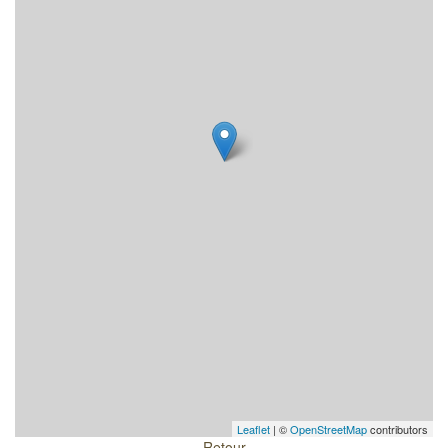
Leaflet
| ©
OpenStreetMap
contributors
Retour