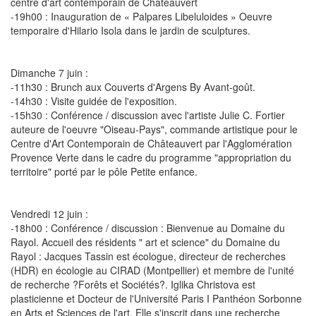
centre d'art contemporain de Châteauvert
-19h00 : Inauguration de « Palpares Libeluloides » Oeuvre
temporaire d'Hilario Isola dans le jardin de sculptures.
Dimanche 7 juin :
-11h30 : Brunch aux Couverts d'Argens By Avant-goût.
-14h30 : Visite guidée de l'exposition.
-15h30 : Conférence / discussion avec l'artiste Julie C. Fortier
auteure de l'oeuvre "Oiseau-Pays", commande artistique pour le
Centre d'Art Contemporain de Châteauvert par l'Agglomération
Provence Verte dans le cadre du programme "appropriation du
territoire" porté par le pôle Petite enfance.
Vendredi 12 juin :
-18h00 : Conférence / discussion : Bienvenue au Domaine du
Rayol. Accueil des résidents " art et science" du Domaine du
Rayol : Jacques Tassin est écologue, directeur de recherches
(HDR) en écologie au CIRAD (Montpellier) et membre de l'unité
de recherche ?Forêts et Sociétés?. Iglika Christova est
plasticienne et Docteur de l'Université Paris I Panthéon Sorbonne
en Arts et Sciences de l'art. Elle s'inscrit dans une recherche