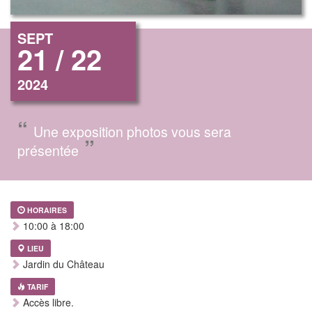
SEPT
21 / 22
2024
“
Une exposition photos vous sera
”
présentée
HORAIRES
10:00 à 18:00
LIEU
Jardin du Château
TARIF
Accès libre.