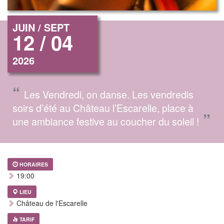
JUIN / SEPT
12 / 04
2026
“
Les Vendredi, on danse. Les vendredis
soirs d’été au Château l’Escarelle, place à
”
une ambiance festive au coucher du soleil !
HORAIRES
19:00
LIEU
Château de l'Escarelle
TARIF