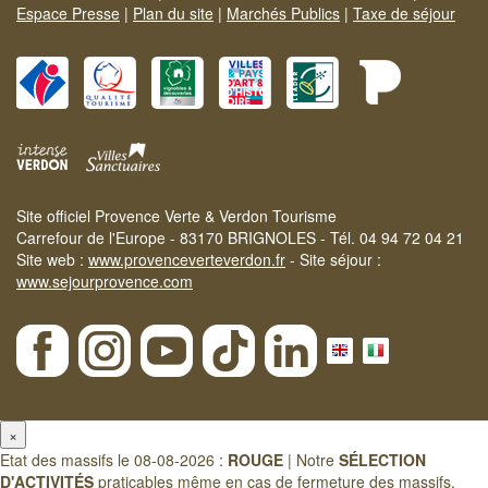
Espace Presse
|
Plan du site
|
Marchés Publics
|
Taxe de séjour
Site officiel Provence Verte & Verdon Tourisme
Carrefour de l'Europe - 83170 BRIGNOLES - Tél. 04 94 72 04 21
Site web :
www.provenceverteverdon.fr
- Site séjour :
www.sejourprovence.com
×
Etat des massifs le 08-08-2026 :
ROUGE
| Notre
SÉLECTION
D'ACTIVITÉS
praticables même en cas de fermeture des massifs.