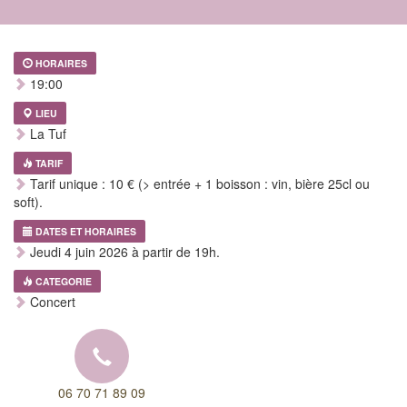
HORAIRES
19:00
LIEU
La Tuf
TARIF
Tarif unique : 10 € (> entrée + 1 boisson : vin, bière 25cl ou
soft).
DATES ET HORAIRES
Jeudi 4 juin 2026 à partir de 19h.
CATEGORIE
Concert
06 70 71 89 09