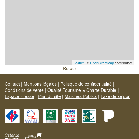
Leaflet
| ©
OpenStreetMap
contributors
Retour
Contact
|
Mentions légales
|
Politique de confidentialité
|
Conditions de vente
|
Qualité Tourisme & Charte Durable
|
Espace Presse
|
Plan du site
|
Marchés Publics
|
Taxe de séjour