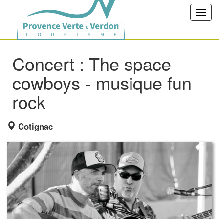
Toggl
navig
Concert : The space
cowboys - musique fun
rock
Cotignac