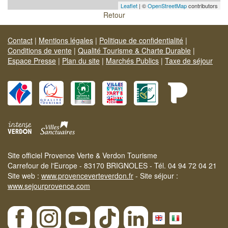
Leaflet
| ©
OpenStreetMap
contributors
Retour
Contact
|
Mentions légales
|
Politique de confidentialité
|
Conditions de vente
|
Qualité Tourisme & Charte Durable
|
Espace Presse
|
Plan du site
|
Marchés Publics
|
Taxe de séjour
Site officiel Provence Verte & Verdon Tourisme
Carrefour de l'Europe - 83170 BRIGNOLES - Tél. 04 94 72 04 21
Site web :
www.provenceverteverdon.fr
- Site séjour :
www.sejourprovence.com