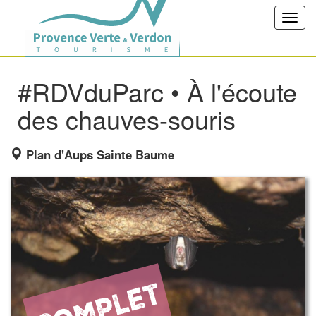
Toggl
navig
#RDVduParc • À l'écoute
des chauves-souris
Plan d'Aups Sainte Baume