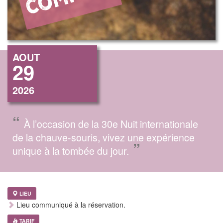
AOUT
29
2026
“
À l’occasion de la 30e Nuit internationale
de la chauve-souris, vivez une expérience
”
unique à la tombée du jour.
LIEU
Lieu communiqué à la réservation.
TARIF