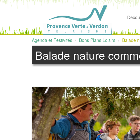
Découv
Agenda et Festivités
Bons Plans Loisirs
Balade n
Balade nature comme