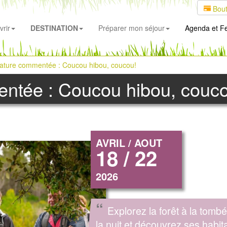
Bout
rir
DESTINATION
Préparer mon séjour
Agenda
et Fe
ature commentée : Coucou hibou, coucou!
ntée : Coucou hibou, couc
AVRIL / AOUT
18 / 22
2026
“
Explorez la forêt à la tomb
la nuit et découvrez ses habit