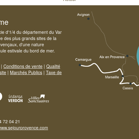
sme
cie d'1/4 du département du Var
e des plus grands sites de la
ovençaux, d'une nature
foule estivale du bord de mer.
|
Conditions de vente
|
Qualité
site
|
Marchés Publics
|
Taxe de
4 72 04 21
www.sejourprovence.com