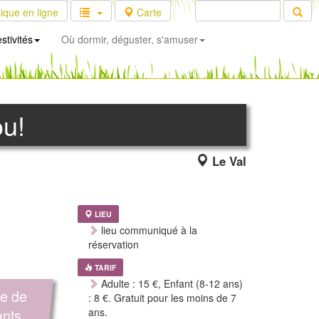
ique en ligne
Carte
stivités
Où dormir, déguster, s'amuser
ou!
Le Val
LIEU
lieu communiqué à la
réservation
TARIF
Adulte : 15 €, Enfant (8-12 ans)
ée de
: 8 €. Gratuit pour les moins de 7
ants.
ans.