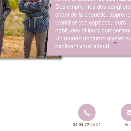
Des empreintes des sangliers
chant de la chouette, apprene
identifier ces espèces, leurs
habitudes et leurs comportem
Un monde nocturne mystérieu
”
captivant vous attend.
04 94 72 04 21
Ema