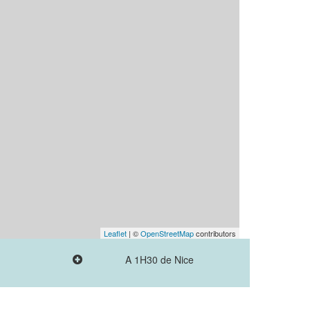
Leaflet
| ©
OpenStreetMap
contributors
A 1H30 de Nice