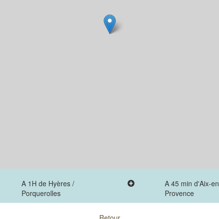
A 1H de Hyères /
A 45 min d'Aix-en
Porquerolles
Provence
Retour