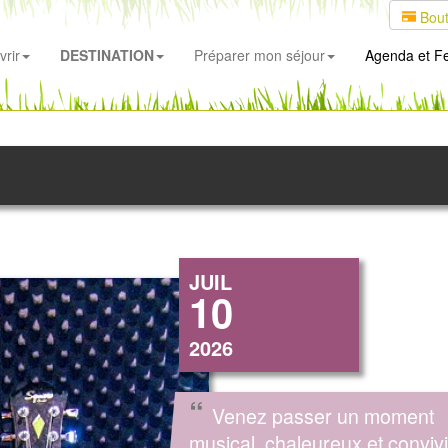
Bout
rir
DESTINATION
Préparer mon séjour
Agenda
et Fe
JUIL
10
2026
“
Venez passer un moment
musical, chaleureux et convivi