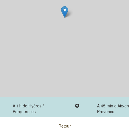
A 1H de Hyères /
A 45 min d'Aix-en
Porquerolles
Provence
Retour