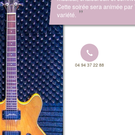
Cette soirée sera animée par 
”
variété.
04 94 37 22 88