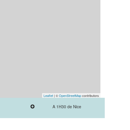
Leaflet
| ©
OpenStreetMap
contributors
A 1H30 de Nice