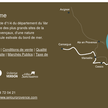
sme
cie d'1/4 du département du Var
e des plus grands sites de la
ovençaux, d'une nature
foule estivale du bord de mer.
|
Conditions de vente
|
Qualité
site
|
Marchés Publics
|
Taxe de
4 72 04 21
www.sejourprovence.com