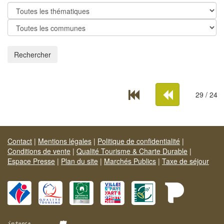
Rechercher
29 / 24
Contact
|
Mentions légales
|
Politique de confidentialité
|
Conditions de vente
|
Qualité Tourisme & Charte Durable
|
Espace Presse
|
Plan du site
|
Marchés Publics
|
Taxe de séjour