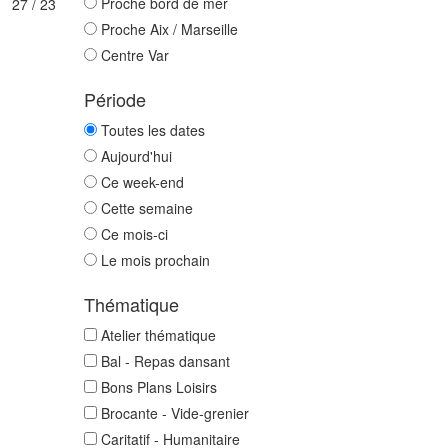
Proche bord de mer
27 / 23
Proche Aix / Marseille
Centre Var
Période
Toutes les dates
Aujourd'hui
Ce week-end
Cette semaine
Ce mois-ci
Le mois prochain
Thématique
Atelier thématique
Bal - Repas dansant
Bons Plans Loisirs
Brocante - Vide-grenier
Caritatif - Humanitaire