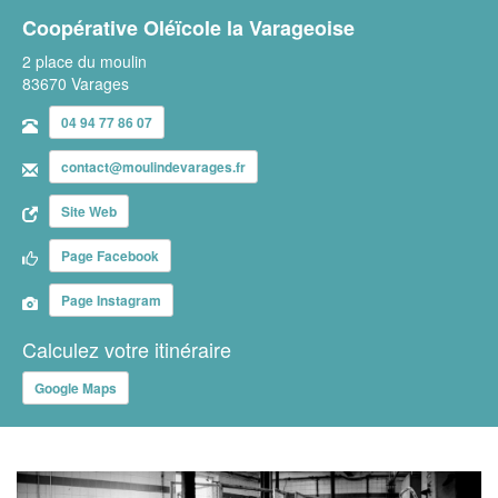
Coopérative Oléïcole la Varageoise
2 place du moulin
83670 Varages
04 94 77 86 07
contact@moulindevarages.fr
Site Web
Page Facebook
Page Instagram
Calculez votre itinéraire
Google Maps