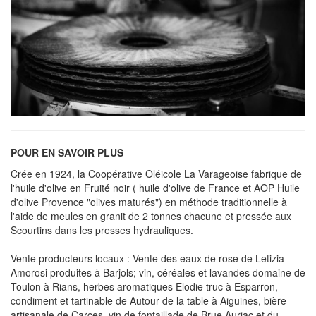
POUR EN SAVOIR PLUS
Crée en 1924, la Coopérative Oléicole La Varageoise fabrique de
l'huile d'olive en Fruité noir ( huile d'olive de France et AOP Huile
d'olive Provence "olives maturés") en méthode traditionnelle à
l'aide de meules en granit de 2 tonnes chacune et pressée aux
Scourtins dans les presses hydrauliques.
Vente producteurs locaux : Vente des eaux de rose de Letizia
Amorosi produites à Barjols; vin, céréales et lavandes domaine de
Toulon à Rians, herbes aromatiques Elodie truc à Esparron,
condiment et tartinable de Autour de la table à Aiguines, bière
artisanale de Carces, vin de fontaillade de Brue Auriac et du