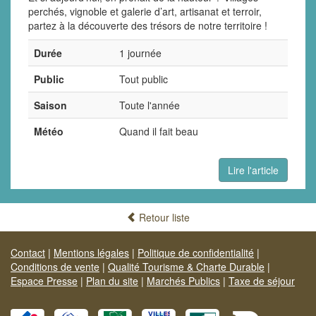
perchés, vignoble et galerie d’art, artisanat et terroir,
partez à la découverte des trésors de notre territoire !
Durée
1 journée
Public
Tout public
Saison
Toute l'année
Météo
Quand il fait beau
Lire l'article
Retour liste
Contact
|
Mentions légales
|
Politique de confidentialité
|
Conditions de vente
|
Qualité Tourisme & Charte Durable
|
Espace Presse
|
Plan du site
|
Marchés Publics
|
Taxe de séjour