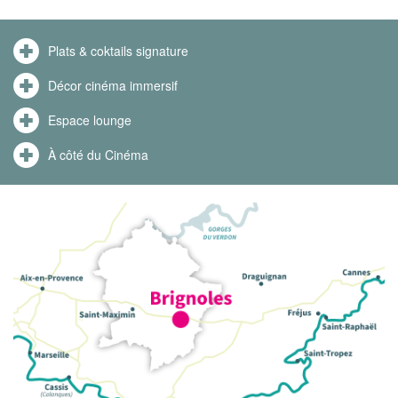
Plats & coktails signature
Décor cinéma immersif
Espace lounge
À côté du Cinéma