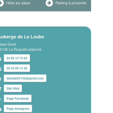
Hôtel sur place
Parking à proximité
Auberge de La Loube
lace Gueit
3136 La Roquebrussanne
04 98 15 72 65
06 44 09 14 46
laloube83136@gmail.com
Site Web
Page Facebook
Page Instagram