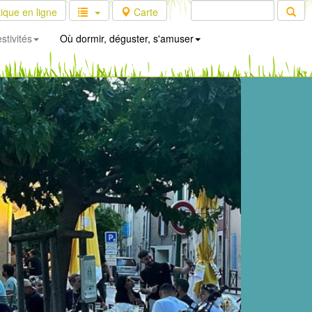
ique en ligne
Carte
stivités
Où dormir, déguster, s'amuser