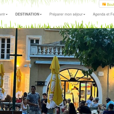
Bout
rir
DESTINATION
Préparer mon séjour
Agenda
et Fe