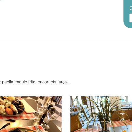
C
paella, moule frite, encornets farçis...