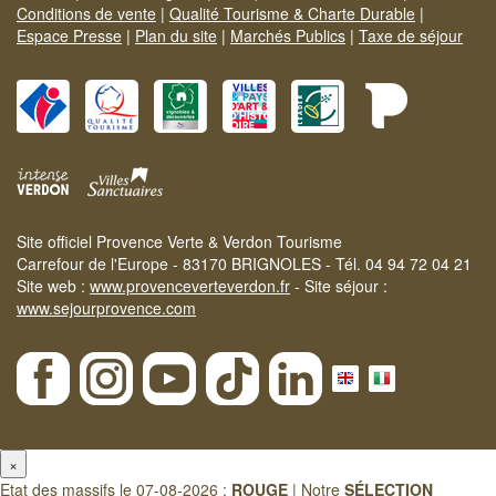
Conditions de vente
|
Qualité Tourisme & Charte Durable
|
Espace Presse
|
Plan du site
|
Marchés Publics
|
Taxe de séjour
Site officiel Provence Verte & Verdon Tourisme
Carrefour de l'Europe - 83170 BRIGNOLES - Tél. 04 94 72 04 21
Site web :
www.provenceverteverdon.fr
- Site séjour :
www.sejourprovence.com
×
Etat des massifs le 07-08-2026 :
ROUGE
| Notre
SÉLECTION