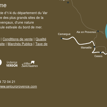
sme
cie d'1/4 du département du Var
e des plus grands sites de la
ovençaux, d'une nature
foule estivale du bord de mer.
|
Conditions de vente
|
Qualité
site
|
Marchés Publics
|
Taxe de
4 72 04 21
www.sejourprovence.com