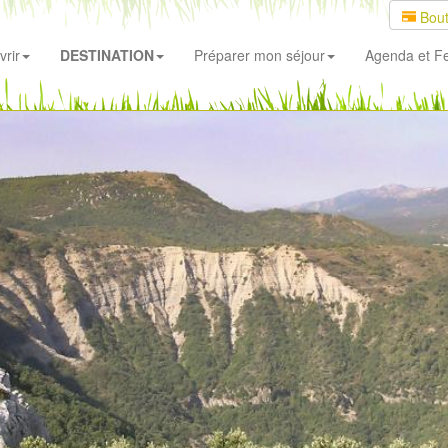
Bout
rir
DESTINATION
Préparer mon séjour
Agenda
et Fe