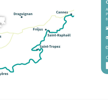
C
A
P
8
C