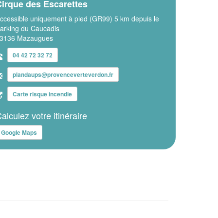
irque des Escarettes
ccessible uniquement à pied (GR99) 5 km depuis le
arking du Caucadis
3136 Mazaugues
04 42 72 32 72
plandaups@provenceverteverdon.fr
Carte risque incendie
alculez votre itinéraire
Google Maps