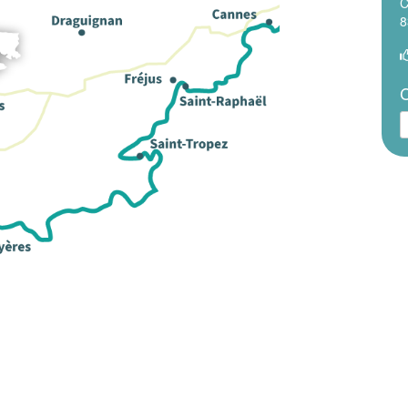
C
8
C