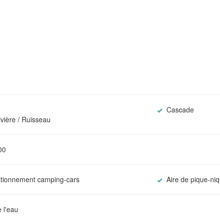
Cascade
vière / Ruisseau
00
ationnement camping-cars
Aire de pique-ni
 l'eau