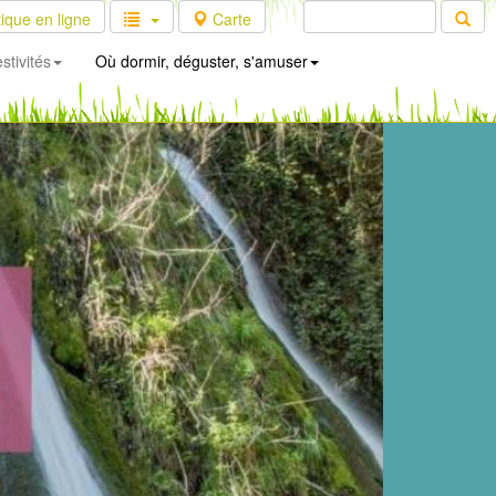
ique en ligne
Carte
stivités
Où dormir, déguster, s'amuser