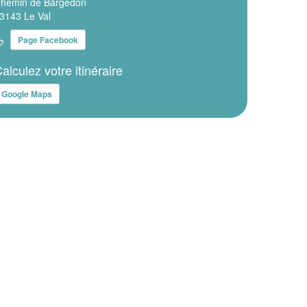
hemin de Bargedon
3143 Le Val
Page Facebook
alculez votre itinéraire
Google Maps