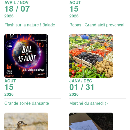
AVRIL / NOV
AOUT
18 / 07
15
2026
2026
Flash sur la nature ! Balade
Repas : Grand aïoli provençal
photo en Sainte Baume
AOUT
JANV / DEC
15
01 / 31
2026
2026
Grande soirée dansante
Marché du samedi (7
exposants)