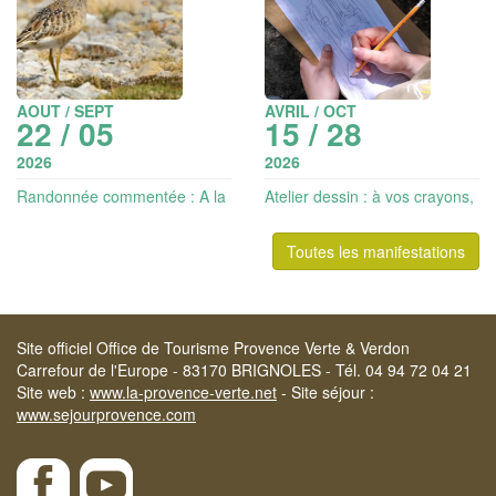
AOUT / SEPT
AVRIL / OCT
22 / 05
15 / 28
2026
2026
Randonnée commentée : A la
Atelier dessin : à vos crayons,
recherche du Guignard
illustrez la Sainte Baume avec
d'Eurasie (à partir de 10 ans)
LoBé
Toutes les manifestations
Site officiel Office de Tourisme Provence Verte & Verdon
Carrefour de l'Europe - 83170 BRIGNOLES - Tél. 04 94 72 04 21
Site web :
www.la-provence-verte.net
- Site séjour :
www.sejourprovence.com