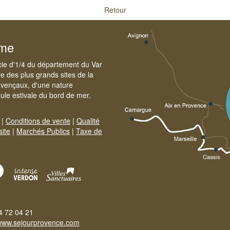
Retour
sme
cie d'1/4 du département du Var
e des plus grands sites de la
ovençaux, d'une nature
foule estivale du bord de mer.
|
Conditions de vente
|
Qualité
site
|
Marchés Publics
|
Taxe de
4 72 04 21
www.sejourprovence.com