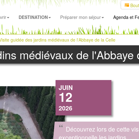
Bout
rir
DESTINATION
Préparer mon séjour
Agenda
et Fe
Visite guidée des jardins médiévaux de l'Abbaye de la Celle
rdins médiévaux de l'Abbaye 
JUIN
12
2026
“
Découvrez lors de cette vis
exceptionnelle les jardins