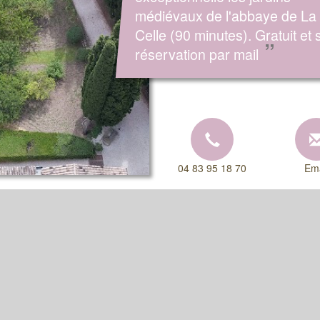
médiévaux de l'abbaye de La
Celle (90 minutes). Gratuit et 
”
réservation par mail
04 83 95 18 70
Ema