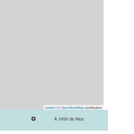
Leaflet
| ©
OpenStreetMap
contributors
A 1H30 de Nice