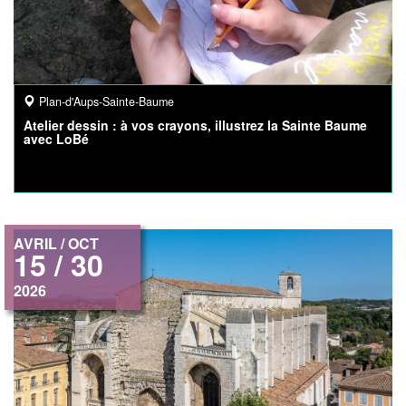
Plan-d'Aups-Sainte-Baume
Atelier dessin : à vos crayons, illustrez la Sainte Baume
avec LoBé
AVRIL / OCT
15 / 30
2026