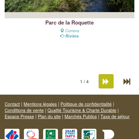
Parc de la Roquette
Correns
Rivière
1 / 4
Contact
|
Mentions légales
|
Politique de confidentialité
|
Conditions de vente
|
Qualité Tourisme & Charte Durable
|
Espace Presse
|
Plan du site
|
Marchés Publics
|
Taxe de séjour